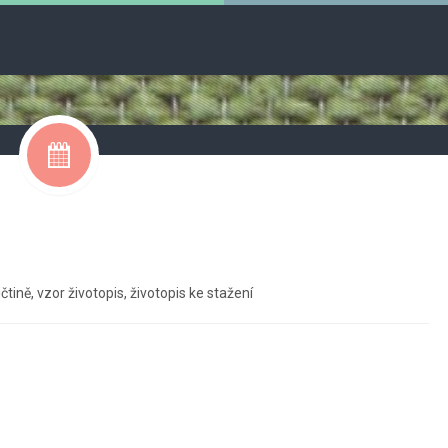
ičtině
,
vzor životopis
,
životopis ke stažení