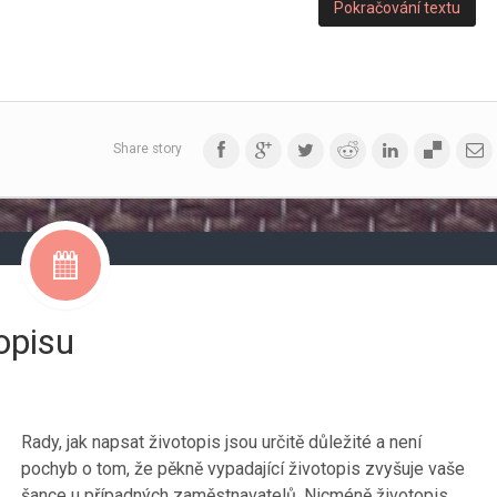
Pokračování textu
Share story
opisu
Rady, jak napsat životopis jsou určitě důležité a není
pochyb o tom, že pěkně vypadající životopis zvyšuje vaše
šance u případných zaměstnavatelů. Nicméně životopis