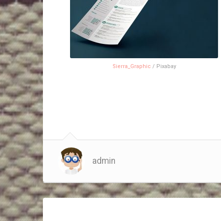
Sierra_Graphic
/ Pixabay
admin