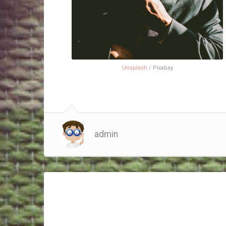
Unsplash
/ Pixabay
admin