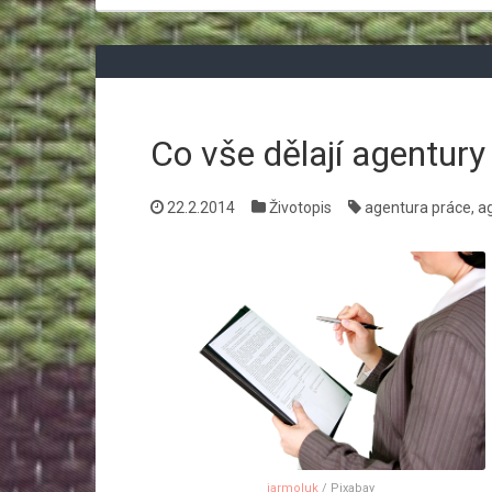
Co vše dělají agentury
22.2.2014
Životopis
agentura práce
,
a
jarmoluk
/ Pixabay