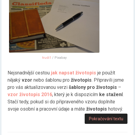
trudi1
/ Pixabay
Nejsnadnější cestou
jak napsat životopis
je použít
nějaký
vzor
nebo šablonu pro
životopis
. Připravili jsme
pro vás aktualizovanou verzi
šablony pro životopis
–
vzor životopis 2016
, který je k dispozicím
ke stažení
.
Stačí tedy, pokud si do připraveného vzoru doplníte
svoje osobní a pracovní údaje a máte
životopis
hotový.
Pokračování textu