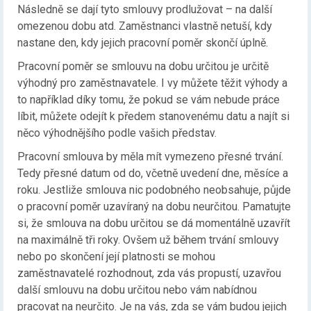
Následně se dají tyto smlouvy prodlužovat – na další
omezenou dobu atd. Zaměstnanci vlastně netuší, kdy
nastane den, kdy jejich pracovní poměr skončí úplně.
Pracovní poměr se smlouvu na dobu určitou je určitě
výhodný pro zaměstnavatele. I vy můžete těžit výhody a
to například díky tomu, že pokud se vám nebude práce
líbit, můžete odejít k předem stanovenému datu a najít si
něco výhodnějšího podle vašich představ.
Pracovní smlouva by měla mít vymezeno přesné trvání.
Tedy přesné datum od do, včetně uvedení dne, měsíce a
roku. Jestliže smlouva nic podobného neobsahuje, půjde
o pracovní poměr uzavíraný na dobu neurčitou. Pamatujte
si, že smlouva na dobu určitou se dá momentálně uzavřít
na maximálně tři roky. Ovšem už během trvání smlouvy
nebo po skončení její platnosti se mohou
zaměstnavatelé rozhodnout, zda vás propustí, uzavřou
další smlouvu na dobu určitou nebo vám nabídnou
pracovat na neurčito. Je na vás, zda se vám budou jejich